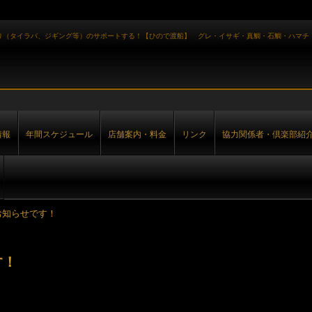
り（タイラバ、ジギング等）のサポートする！【ひので渡船】 グレ・イサギ・真鯛・石鯛・ハマチ
情報
年間スケジュール
店舗案内・料金
リンク
協力関係者・倶楽部紹
お知らせです！
す！