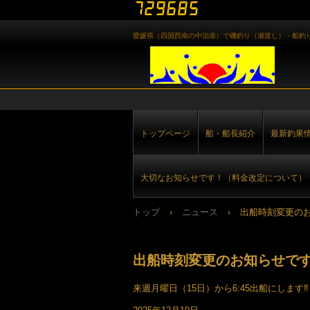
愛媛県（四国西南の中泊港）で磯釣り（瀬渡し）・船釣
トップページ
船・船長紹介
最新釣果
大切なお知らせです！（料金改定について）
トップ
›
ニュース
›
出船時刻変更の
出船時刻変更のお知らせで
来週月曜日（15日）から6:45出船にします‼️